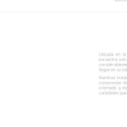
Ubicada en la 
encuentra estr
considerableme
llegue en su es
Nuestras insta
compromiso de 
orientado a el
variedades que