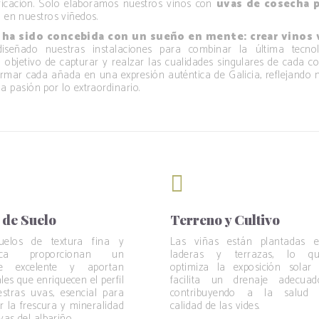
ificación. Solo elaboramos nuestros vinos con
uvas de cosecha p
en nuestros viñedos.
 ha sido concebida con un sueño en mente: crear vinos
eñado nuestras instalaciones para combinar la última tecno
el objetivo de capturar y realzar las cualidades singulares de cada c
ormar cada añada en una expresión auténtica de Galicia, reflejando
la pasión por lo extraordinario.
 de Suelo
Terreno y Cultivo
uelos de textura fina y
Las viñas están plantadas 
tica proporcionan un
laderas y terrazas, lo q
je excelente y aportan
optimiza la exposición solar
les que enriquecen el perfil
facilita un drenaje adecuad
stras uvas, esencial para
contribuyendo a la salud
r la frescura y mineralidad
calidad de las vides.
ivas del albariño.