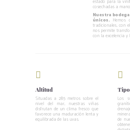
estado para la vin
cosechadas a mano 
Nuestra bodega
únicos.
Hemos dis
tradicionales, con 
nos permite transf
con la excelencia y 
Altitud
Tipo
Situadas a 285 metros sobre el
Los s
nivel del mar, nuestras viñas
graní
disfrutan de un clima fresco que
drena
favorece una maduración lenta y
minera
equilibrada de las uvas.
de nue
obtene
distint