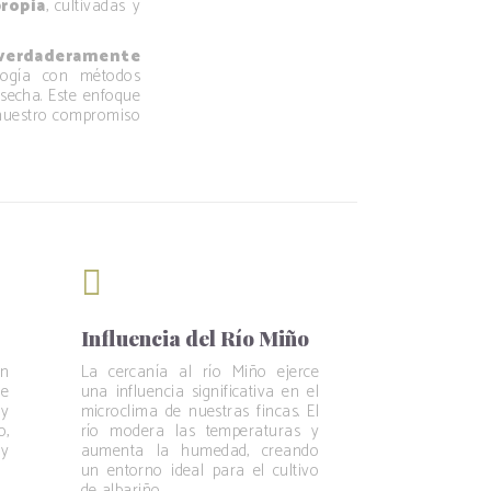
ropia
, cultivadas y
 verdaderamente
logía con métodos
osecha. Este enfoque
 nuestro compromiso
Influencia del Río Miño
en
La cercanía al río Miño ejerce
ue
una influencia significativa en el
 y
microclima de nuestras fincas. El
o,
río modera las temperaturas y
 y
aumenta la humedad, creando
un entorno ideal para el cultivo
de albariño.