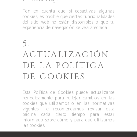
Ten en cuenta que si desactivas algunas
cookies, es posible que ciertas funcionalidades
del sitio web no estén disponibles o que tu
experiencia de navegación se vea afectada.
5.
ACTUALIZACIÓN
DE LA POLÍTICA
DE COOKIES
Esta Política de Cookies puede actualizarse
periódicamente para reflejar cambios en las
cookies que utilizamos o en las normativas
vigentes. Te recomendamos revisar esta
página cada cierto tiempo para estar
informado sobre cómo y para qué utilizamos
las cookies.