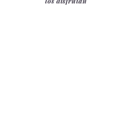
los disfrutan
legado familiar de José
2012
José siguió los pasos de su abuelo,
manteniendo viva la tradición
familiar en Notas Frutales y
cultivando el Albariño con el mismo
esmero de siempre