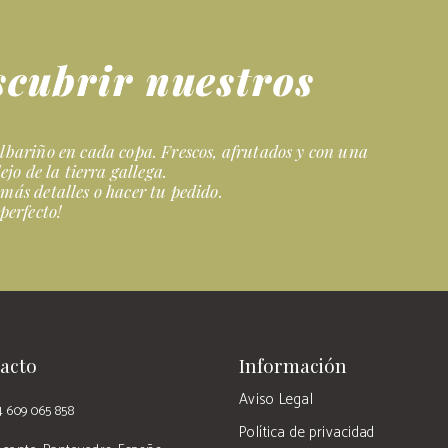
scubrir nuestros
lbariño en cada copa. Frescos, afrutados y con una
ejo de la tierra gallega.
más detalles o hacer tu pedido.
perfecto!
acto
Información
Aviso Legal
4 609 065 858
Política de privacidad