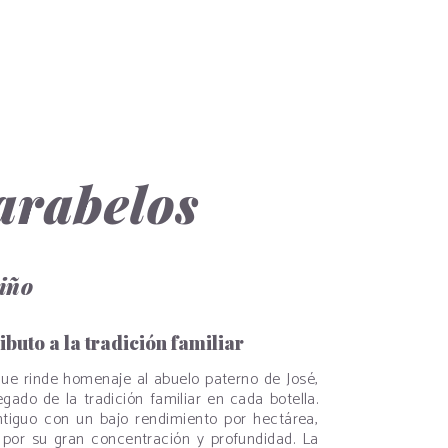
ELABORACIÓN
NUESTROS VINOS
CONTÁCTANOS
arabelos
iño
buto a la tradición familiar
que rinde homenaje al abuelo paterno de José,
gado de la tradición familiar en cada botella.
tiguo con un bajo rendimiento por hectárea,
a por su gran concentración y profundidad. La