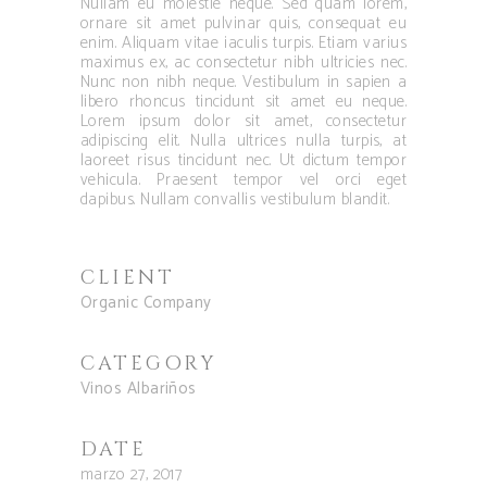
Nullam eu molestie neque. Sed quam lorem,
ornare sit amet pulvinar quis, consequat eu
enim. Aliquam vitae iaculis turpis. Etiam varius
maximus ex, ac consectetur nibh ultricies nec.
Nunc non nibh neque. Vestibulum in sapien a
libero rhoncus tincidunt sit amet eu neque.
Lorem ipsum dolor sit amet, consectetur
adipiscing elit. Nulla ultrices nulla turpis, at
laoreet risus tincidunt nec. Ut dictum tempor
vehicula. Praesent tempor vel orci eget
dapibus. Nullam convallis vestibulum blandit.
CLIENT
Organic Company
CATEGORY
Vinos Albariños
DATE
marzo 27, 2017