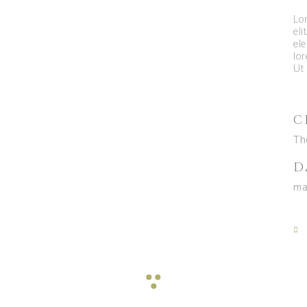
Lo
el
ele
lo
Ut 
C
Th
D
ma