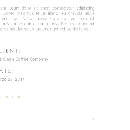
rem ipsum dolor sit amet, consectetur adipiscing
it. Donec maximus tellus libero, eu gravida tellus
ifend quis. Nulla facilisi. Curabitur eu tincidunt
rem. Vivamus quis dictum massa. Proin vel nunc mi.
arcu nisi, laoreet vitae tincidunt vel, vehicula vel.
LIENT:
e Clean Coffee Company
ATE:
rzo 27, 2017